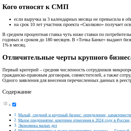
Кого относят к СМП
если выручка за 3 календарных месяца не превысила в о
на срок 10 лет участник проекта «Сколково» получает ос
В среднем процентная ставка чуть ниже ставки по потребитель
годовых и сроком до 180 месяцев. В «Точка Банке» выдают биз
1% в месяц.
Отличительные черты крупного бизнес
Первый критерий – средняя численность сотрудников микропре
гражданско-правовым договорам, совместителей, а также сотр
Одного заявления для внесения перечисленных данных в реест
Содержание
Малый, средний и крупный бизнес: определение, характеристи
Малое предприятие: критерии отнесения в 2024 году в России, 
Экономика малых дел
Микропредприятие и малое предприятие: разница — Главный 