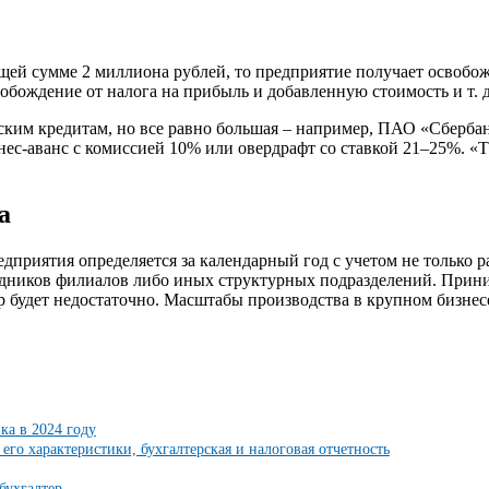
бщей сумме 2 миллиона рублей, то предприятие получает освобо
вобождение от налога на прибыль и добавленную стоимость и т. д
ским кредитам, но все равно большая – например, ПАО «Сбербан
нес-аванс с комиссией 10% или овердрафт со ставкой 21–25%. «
а
дприятия определяется за календарный год с учетом не только 
удников филиалов либо иных структурных подразделений. Прини
р будет недостаточно. Масштабы производства в крупном бизне
ка в 2024 году
его характеристики, бухгалтерская и налоговая отчетность
бухгалтер