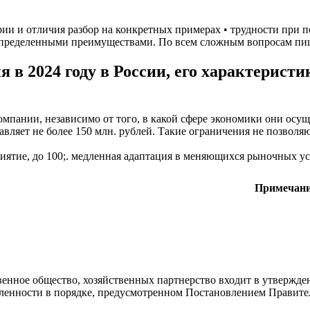
рии и отличия разбор на конкретных примерах • трудности при 
определенными преимуществами. По всем сложным вопросам пиши
в 2024 году в России, его характеристи
пании, независимо от того, в какой сфере экономики они осуще
ставляет не более 150 млн. рублей. Такие ограничения не позв
ятие, до 100;. медленная адаптация в меняющихся рыночных ус
Примечан
венное общество, хозяйственных партнерство входит в утверж
енности в порядке, предусмотренном Постановлением Правитель