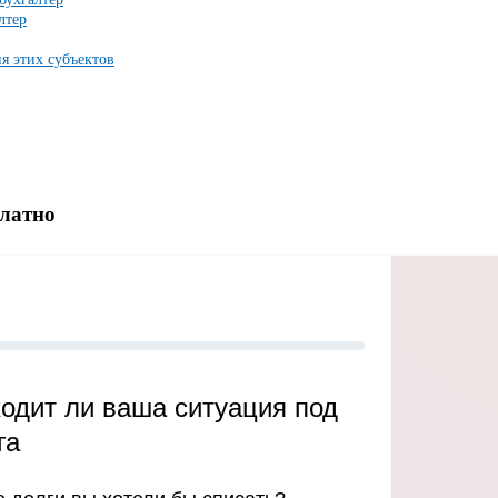
лтер
я этих субъектов
платно