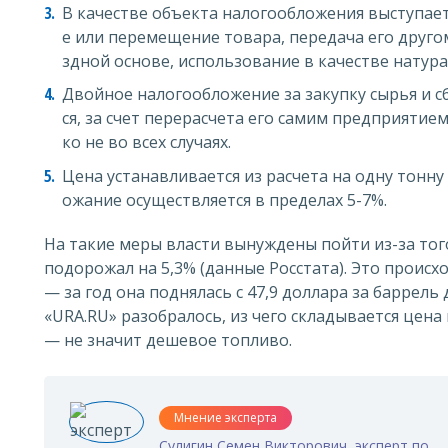
В качестве объекта налогообложения выступае
е или перемещение товара, передача его другом
здной основе, использование в качестве натур
Двойное налогообложение за закупку сырья и 
ся, за счет перерасчета его самим предприятие
ко не во всех случаях.
Цена устанавливается из расчета на одну тонну
ожание осуществляется в пределах 5-7%.
На такие меры власти вынуждены пойти из-за того
подорожал на 5,3% (данные Росстата). Это проис
— за год она поднялась с 47,9 доллара за баррель д
«URA.RU» разобралось, из чего складывается цена
— не значит дешевое топливо.
Мнение эксперта
Сулигин Семен Викторович, эксперт по