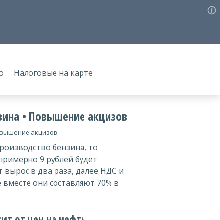
о
Налоговые на карте
зина • Повышение акцизов
Повышение акцизов
производство бензина, то
 примерно 9 рублей будет
 вырос в два раза, далее НДС и
е вместе они составляют 70% в
ит от цен на нефть.