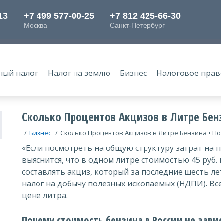
ный налог
Налог на землю
Бизнес
Налоговое прав
Сколько Процентов Акцизов в Литре Бен
/
Бизнес
/
Сколько Процентов Акцизов в Литре Бензина • 
«Если посмотреть на общую структуру затрат на 
выяснится, что в одном литре стоимостью 45 руб.
составлять акциз, который за последние шесть лет
налог на добычу полезных ископаемых (НДПИ). Вс
цене литра.
Почему стоимость бензина в России не завис