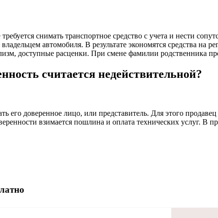
 требуется снимать транспортное средство с учета и нести соп
 владельцем автомобиля. В результате экономятся средства на р
изм, доступные расценки. При смене фамилии родственника пр
нность считается недействительной?
ать его доверенное лицо, или представитель. Для этого продав
оверенности взимается пошлина и оплата технических услуг. В 
платно