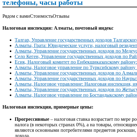
телефоны, часы работы
Рядом с вами
Стоимость
Отзывы
Налоговая инспекция: Алматы, почтовый индекс
Талгар, Управление государственных доходов Талгарског
Алматы, Грата: Юридические услуги, налоговый резиден
Алматы, Управление государственных доходов по Медеу
Село Кеген, Управление государственных доходов по Р
Есик, Налоговый комитет по Енбекшиказахскому району:
Алматы, Налоговое управление по Турксибскому району 
Алматы, Управление государственных доходов по Алмали
Алматы, Управление государственных доходов по Наурыз
Алматы, Налоговое управление: Налоговая инспекция, 
Алматы, Управление государственных доходов по Жетысу
Алматы, Налоговое управление по Бостандыкскому район
Налоговая инспекция, примерные цены:
Прогрессивные
– налоговая ставка возрастает по мере 
налога (в некоторых странах 0%), а на товары, относящи
являются основными потребителями предметов роскоши, б
дохода.