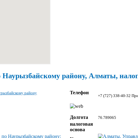
о Наурызбайскому району, Алматы, налог
Телефон
урызбайскому району
+7 (727) 338-40-32 Пр
Долгота
76.789065
налоговая
основа