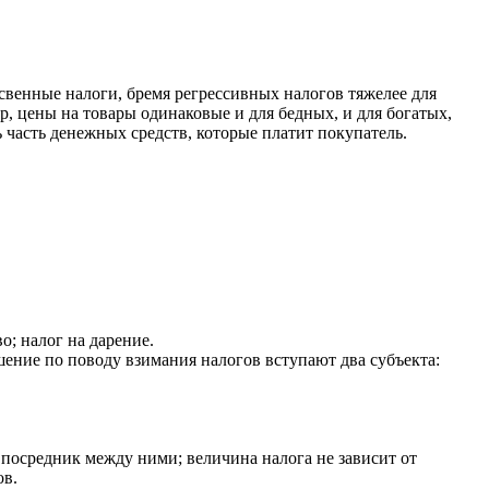
свенные налоги, бремя регрессивных налогов тяжелее для
р, цены на товары одинаковые и для бедных, и для богатых,
ь часть денежных средств, которые платит покупатель.
о; налог на дарение.
ение по поводу взимания налогов вступают два субъекта:
 посредник между ними; величина налога не зависит от
ов.