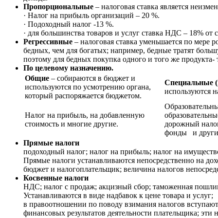
Пропорциональные
– налоговая ставка является неизме
· Налог на прибыль организаций – 20 %.
· Подоходный налог -13 %.
· для большинства товаров и услуг ставка НДС – 18% от
Регрессивные
– налоговая ставка уменьшается по мере 
бедных, чем для богатых; например, бедные тратят больш
поэтому для бедных покупка одного и того же продукта- т
По целевому назначению.
Общие
– собираются в бюджет и
Специальные (
используются по усмотрению органа,
используются н
который распоряжается бюджетом.
Образовательны
Налог на прибыль, на добавленную
образовательны
стоимость и многие другие.
дорожный налог
фонды и други
Прямые налоги
подоходный налог; налог на прибыль; налог на имущество;
Прямые налоги устанавливаются непосредственно на дох
бюджет и налогоплательщик; величина налогов непосредс
Косвенные налоги
НДС; налог с продаж; акцизный сбор; таможенная пошли
Устанавливаются в виде надбавок к цене товара и услуг;
в правоотношении по поводу взимания налогов вступают 
финансовых результатов деятельности плательщика; эти 