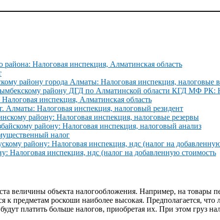
о района: Налоговая инспекция, Алматинская область
т
скому району города Алматы: Налоговая инспекция, налоговые 
айымбекскому району ДГД по Алматинской области КГД МФ РК: Н
 Налоговая инспекция, Алматинская область
г. Алматы: Налоговая инспекция, налоговый резидент
нскому району: Налоговая инспекция, налоговые резервы
байскому району: Налоговая инспекция, налоговый анализ
имущественный налог
скому району: Налоговая инспекция, ндс (налог на добавленну
у: Налоговая инспекция, ндс (налог на добавленную стоимость
роста величины объекта налогообложения. Например, на товары п
еся к предметам роскоши наиболее высокая. Предполагается, что
удут платить больше налогов, приобретая их. При этом груз на