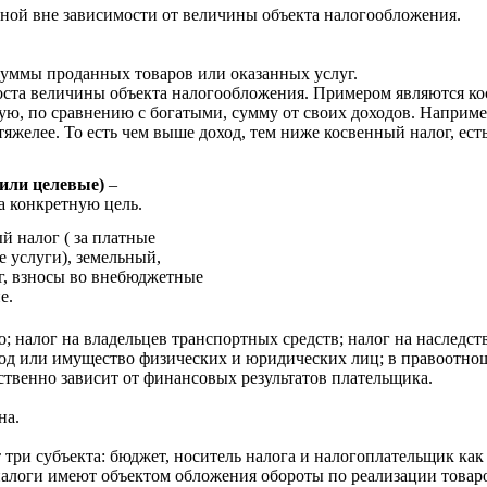
нной вне зависимости от величины объекта налогообложения.
 суммы проданных товаров или оказанных услуг.
роста величины объекта налогообложения. Примером являются ко
ую, по сравнению с богатыми, сумму от своих доходов. Наприме
яжелее. То есть чем выше доход, тем ниже косвенный налог, ест
или целевые)
–
а конкретную цель.
й налог ( за платные
е услуги), земельный,
, взносы во внебюджетные
е.
 налог на владельцев транспортных средств; налог на наследств
од или имущество физических и юридических лиц; в правоотнош
твенно зависит от финансовых результатов плательщика.
на.
три субъекта: бюджет, носитель налога и налогоплательщик как
налоги имеют объектом обложения обороты по реализации товар